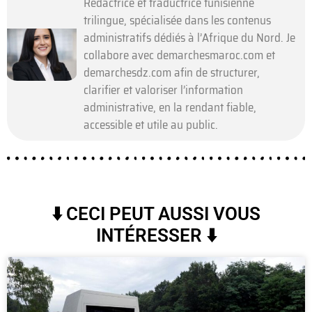
Rédactrice et traductrice tunisienne
trilingue, spécialisée dans les contenus
administratifs dédiés à l’Afrique du Nord. Je
collabore avec demarchesmaroc.com et
demarchesdz.com afin de structurer,
clarifier et valoriser l’information
administrative, en la rendant fiable,
accessible et utile au public.
⬇️ CECI PEUT AUSSI VOUS
INTÉRESSER ⬇️