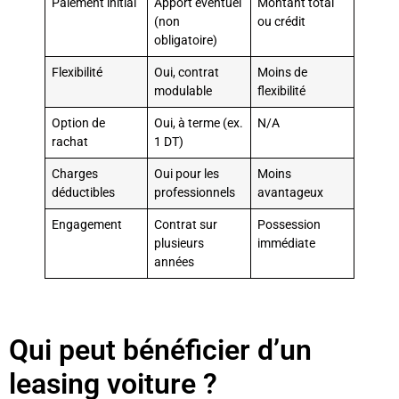
Paiement initial
Apport éventuel
Montant total
(non
ou crédit
obligatoire)
Flexibilité
Oui, contrat
Moins de
modulable
flexibilité
Option de
Oui, à terme (ex.
N/A
rachat
1 DT)
Charges
Oui pour les
Moins
déductibles
professionnels
avantageux
Engagement
Contrat sur
Possession
plusieurs
immédiate
années
Qui peut bénéficier d’un
leasing voiture ?