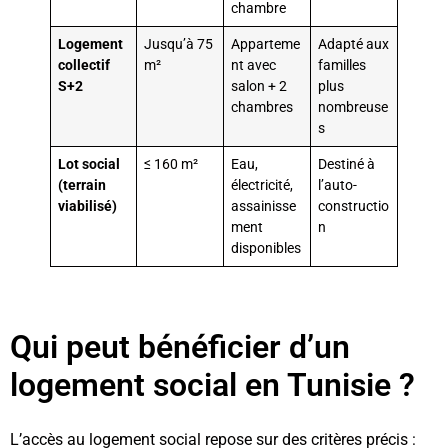
chambre
Logement
Jusqu’à 75
Apparteme
Adapté aux
collectif
m²
nt avec
familles
S+2
salon + 2
plus
chambres
nombreuse
s
Lot social
≤ 160 m²
Eau,
Destiné à
(terrain
électricité,
l’auto-
viabilisé)
assainisse
constructio
ment
n
disponibles
Qui peut bénéficier d’un
logement social en Tunisie ?
L’accès au logement social repose sur des critères précis :