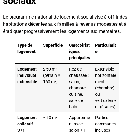
sociaux
Le programme national de logement social vise à offrir des
habitations décentes aux familles à revenus modestes et à
éradiquer progressivement les logements rudimentaires.
Type de
Superficie
Caractérist
Particularit
logement
iques
é
principales
Logement
≤ 50 m²
Rez-de-
Extensible
individuel
(terrain ≤
chaussée :
horizontale
extensible
160 m²)
salon,
ment
chambre,
(chambre)
cuisine,
ou
salle de
verticaleme
bain
nt (étages)
Logement
≈ 50 m²
Apparteme
Parties
collectif
nt avec
communes
S+1
salon + 1
incluses