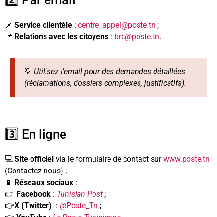
2️⃣ Par email
📌
Service clientèle
:
centre_appel@poste.tn
;
📌
Relations avec les citoyens
:
brc@poste.tn
.
💡
Utilisez l’email pour des demandes détaillées
(réclamations, dossiers complexes, justificatifs).
3️⃣ En ligne
💻
Site officiel
via le formulaire de contact sur
www.poste.tn
(Contactez-nous) ;
📱
Réseaux sociaux
:
👉
Facebook
:
Tunisian Post
;
👉
X (Twitter)
:
@
Poste_Tn
;