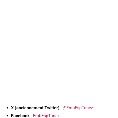
X (anciennement Twitter)
:
@EmbEspTunez
Facebook
:
EmbEspTunez